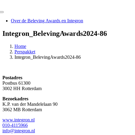
Ga
naar
Toggle
inhoud
Navigation
Over de Beleving Awards en Integron
Integron_BelevingAwards2024-86
Home
Perspakket
Integron_BelevingAwards2024-86
Postadres
Postbus 61300
3002 HH Rotterdam
Bezoekadres
K.P. van der Mandelelaan 90
3062 MB Rotterdam
www.integron.nl
010-4115966
info@integron.nl