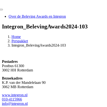
Ga
naar
Toggle
inhoud
Navigation
Over de Beleving Awards en Integron
Integron_BelevingAwards2024-103
Home
Perspakket
Integron_BelevingAwards2024-103
Postadres
Postbus 61300
3002 HH Rotterdam
Bezoekadres
K.P. van der Mandelelaan 90
3062 MB Rotterdam
www.integron.nl
010-4115966
info@integron.nl