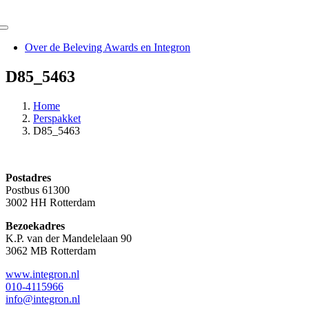
Ga
naar
Toggle
inhoud
Navigation
Over de Beleving Awards en Integron
D85_5463
Home
Perspakket
D85_5463
Postadres
Postbus 61300
3002 HH Rotterdam
Bezoekadres
K.P. van der Mandelelaan 90
3062 MB Rotterdam
www.integron.nl
010-4115966
info@integron.nl