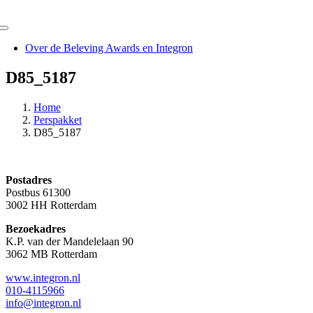
Ga
naar
Toggle
inhoud
Navigation
Over de Beleving Awards en Integron
D85_5187
Home
Perspakket
D85_5187
Postadres
Postbus 61300
3002 HH Rotterdam
Bezoekadres
K.P. van der Mandelelaan 90
3062 MB Rotterdam
www.integron.nl
010-4115966
info@integron.nl