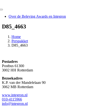
Ga
naar
Toggle
inhoud
Navigation
Over de Beleving Awards en Integron
D85_4663
Home
Perspakket
D85_4663
Postadres
Postbus 61300
3002 HH Rotterdam
Bezoekadres
K.P. van der Mandelelaan 90
3062 MB Rotterdam
www.integron.nl
010-4115966
info@integron.nl