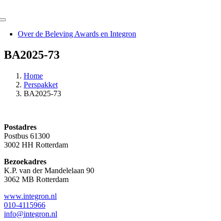
Ga
naar
Toggle
inhoud
Navigation
Over de Beleving Awards en Integron
BA2025-73
Home
Perspakket
BA2025-73
Postadres
Postbus 61300
3002 HH Rotterdam
Bezoekadres
K.P. van der Mandelelaan 90
3062 MB Rotterdam
www.integron.nl
010-4115966
info@integron.nl