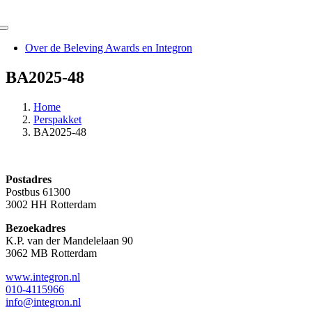
Ga
naar
Toggle
inhoud
Navigation
Over de Beleving Awards en Integron
BA2025-48
Home
Perspakket
BA2025-48
Postadres
Postbus 61300
3002 HH Rotterdam
Bezoekadres
K.P. van der Mandelelaan 90
3062 MB Rotterdam
www.integron.nl
010-4115966
info@integron.nl