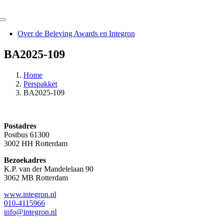
Ga
naar
Toggle
inhoud
Navigation
Over de Beleving Awards en Integron
BA2025-109
Home
Perspakket
BA2025-109
Postadres
Postbus 61300
3002 HH Rotterdam
Bezoekadres
K.P. van der Mandelelaan 90
3062 MB Rotterdam
www.integron.nl
010-4115966
info@integron.nl